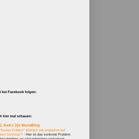
i bei Facebook folgen:
h hier mal schauen:
1. KeKs´(i)s WorldBlog
"Known Folders" plötzlich wie angepinnt auf
dem Desktop?!
-
Hier ist das konkrete Problem
beschrieben, es sind mitnichten verkorkste