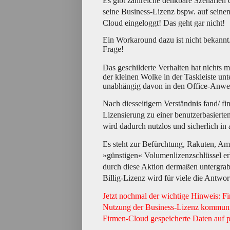
Es gibt zahlreiche denkbare Szenarien 
seine Business-Lizenz bspw. auf seinem 
Cloud eingeloggt! Das geht gar nicht!
Ein Workaround dazu ist nicht bekannt
Frage!
Das geschilderte Verhalten hat nichts
der kleinen Wolke in der Taskleiste u
unabhängig davon in den Office-Anwen
Nach diesseitigem Verständnis fand/ fin
Lizensierung zu einer benutzerbasierte
wird dadurch nutzlos und sicherlich in
Es steht zur Befürchtung, Rakuten, A
»günstigen« Volumenlizenzschlüssel er
durch diese Aktion dermaßen untergrab
Billig-Lizenz wird für viele die Antwo
Jetzt nochmal der wichtige Hinweis: Fi
Nutzung der Business-Lizenz kommunizi
Firmen-Cloud gespeicherte Daten auf pr