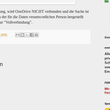
dung, wird OneDrive NICHT verbunden und die Sache ist
 der für die Daten verantwortlichen Person hergestellt
zur "Vollverbindung".
, 2020
Ges
eve
All
pri
Sch
en
vom
Emp
FER
Mit
Fer
Spe