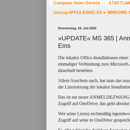
Computer Heim-Service
STADTLA
Umzug APPLE & MAC OS ► WINDOWS 1
Donnerstag, 16. Juli 2020
»UPDATE« MS 365 | Anmel
Eins
Die lokalen Office-Installationen ein
einmaliger Verbindung zum Microsoft
dauerhaft bestehen.
Allem Anschein nach, hat man das nun 
die Lizensierung der lokalen Installatio
Das ist ein neuer ANMELDEZWANG! Pro
Zugriff auf OneDrive, das geht absolut 
Wer seine Lizenz rechtmäßig irgendw
Zugriff auf seine in OneDrive gespeic