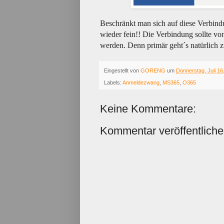
Beschränkt man sich auf diese Verbin
wieder fein!! Die Verbindung sollte von
werden. Denn primär geht´s natürlich 
Eingestellt von
GORENG
um
Donnerstag, Juli 16
Labels:
Anmeldezwang
,
MS365
,
O365
Keine Kommentare:
Kommentar veröffentlich