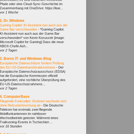
Pfade oder eine Cloud-Sync-Geschichte im
Zusammenhang mit OneDrive: https://lear...
vor 1 Woche
2. Dr. Windows
Gaming Copilot: KI-Assistent nun auch aus der
Game Bar verschwunden
-
*Gaming Copilot:
KI-Assistent nun auch aus der Game Bar
verschwunden* von Kevin Kozuszek [image:
Microsoft Copilot for Gaming] Dass die neue
XBOX-Chefin Ash...
vor 2 Tagen
3. Borns IT- und Windows-Blog
Europäische Datenschützer fordern Prüfung
des EU-US-Datentransferabkommens
-
Der
Europäische Datenschutzausschuss (EDSA)
hat die Europäische Kommission offiziell
aufgefordert, eine rechtliche Überprüfung des
EU-US-Datenschutzrahmens...
vor 2 Tagen
4. ComputerBase
Fliegende Funkzellen: Drohnen wechseln sich
ohne Netz­unter­brechung ab
-
Die Deutsche
Telekom hat erstmals zwei fliegende
Mobilfunkantennen im nahtlosen
Wechselbetrieb getestet. Während eines
Trailrunning-Events in Tschechien ...
vor 16 Stunden